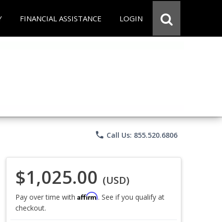
Y
FINANCIAL ASSISTANCE
LOGIN
phone
Call Us: 855.520.6806
$1,025.00
(USD)
Affirm
Pay over time with
. See if you qualify at
checkout.