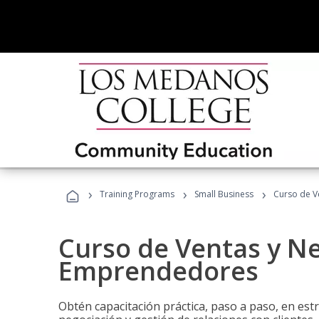
›
›
›
Training Programs
Small Business
Curso de V
Curso de Ventas y N
Emprendedores
Obtén capacitación práctica, paso a paso, en estr