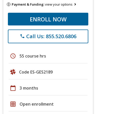
Payment & Funding:
view your options
ENROLL NOW
Call Us: 855.520.6806
phone
schedule
55 course hrs
Code ES-GES2189
calendar_today
3 months
grid_on
Open enrollment