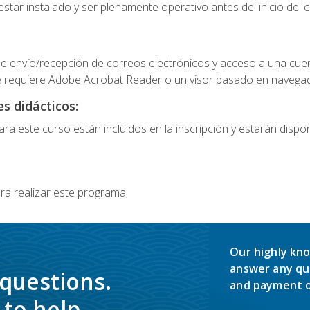
star instalado y ser plenamente operativo antes del inicio del c
e envío/recepción de correos electrónicos y acceso a una cue
 requiere Adobe Acrobat Reader o un visor basado en navegador
s didácticos:
a este curso están incluidos en la inscripción y estarán disponi
ra realizar este programa.
Our highly kno
answer any qu
 questions.
and payment o
to help.