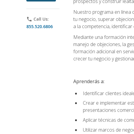
prospectos y construir lealta
Nuestro programa en línea d
tu negocio, superar objecion
phone
Call Us:
a la competencia, identificar
855.520.6806
Mediante una formación integ
manejo de objeciones, la ges
formación adicional en servic
crecer tu negocio y gestiona
Aprenderás a:
Identificar clientes ide
Crear e implementar est
presentaciones comerci
Aplicar técnicas de com
Utilizar marcos de negoc