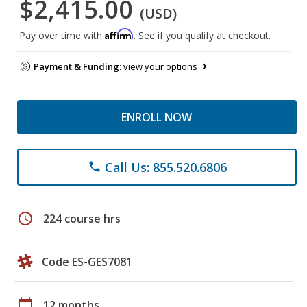
$2,415.00
(USD)
Affirm
Pay over time with
. See if you qualify at checkout.
Payment & Funding:
view your options
ENROLL NOW
Call Us: 855.520.6806
phone
schedule
224 course hrs
Code ES-GES7081
calendar_today
12 months