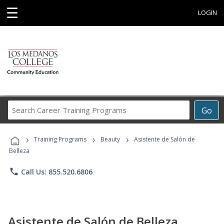
☰
LOGIN
Search
Go
Career
Training
›
›
›
Programs
Training Programs
Beauty
Asistente de Salón de
Belleza
phone
Call Us: 855.520.6806
Asistente de Salón de Belleza