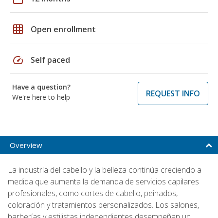
grid_on
Open enrollment
speed
Self paced
Have a question?
REQUEST INFO
We're here to help
Overview
La industria del cabello y la belleza continúa creciendo a
medida que aumenta la demanda de servicios capilares
profesionales, como cortes de cabello, peinados,
coloración y tratamientos personalizados. Los salones,
barberías y estilistas independientes desempeñan un